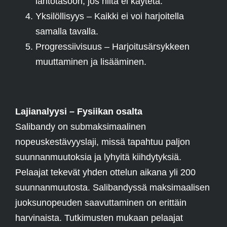
lähtötasoon, jos niitä ei käytetä.
Yksilöllisyys – Kaikki ei voi harjoitella
samalla tavalla.
Progressiivisuus – Harjoitusärsykkeen
muuttaminen ja lisääminen.
Lajianalyysi – Fysiikan osalta
Salibandy on submaksimaalinen
nopeuskestävyyslaji, missä tapahtuu paljon
suunnanmuutoksia ja lyhyitä kiihdytyksiä.
Pelaajat tekevät yhden ottelun aikana yli 200
suunnanmuutosta. Salibandyssä maksimaalisen
juoksunopeuden saavuttaminen on erittäin
harvinaista. Tutkimusten mukaan pelaajat