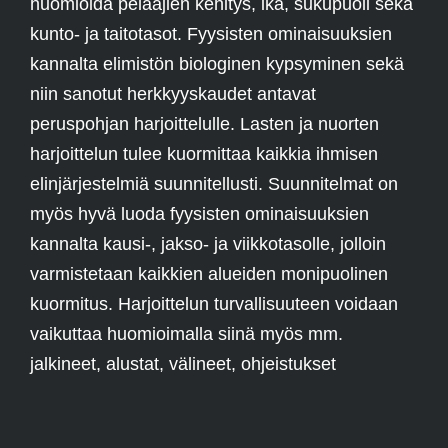
huomioida pelaajien kehitys, ikä, sukupuoli sekä
kunto- ja taitotasot. Fyysisten ominaisuuksien
kannalta elimistön biologinen kypsyminen sekä
niin sanotut herkkyyskaudet antavat
peruspohjan harjoittelulle. Lasten ja nuorten
harjoittelun tulee kuormittaa kaikkia ihmisen
elinjärjestelmiä suunnitellusti. Suunnitelmat on
myös hyvä luoda fyysisten ominaisuuksien
kannalta kausi-, jakso- ja viikkotasolle, jolloin
varmistetaan kaikkien alueiden monipuolinen
kuormitus. Harjoittelun turvallisuuteen voidaan
vaikuttaa huomioimalla siinä myös mm.
jalkineet, alustat, välineet, ohjeistukset