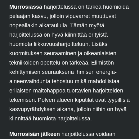
Murrosiässä
harjoittelussa on tärkeä huomioida
pelaajan kasvu, jolloin vipuvarret muuttuvat
nopeallakin aikataululla. Tämän myötä
harjoittelussa on hyvä kiinnittää erityistä
huomiota liikkuvuusharjoitteluun. Lisäksi
kuormituksen seuraaminen ja oikeanlaisten
tekniikoiden opettelu on tärkeää. Elimistön
kehittymisen seurauksena ihmisen energia-
aineenvaihdunta tehostuu mikä mahdollistaa
erilaisten maitohappoa tuottavien harjoitteiden
tekemisen. Polven alueen kiputilat ovat tyypillisiä
kasvupyrähdyksen aikana, jolloin niihin on hyvä
kiinnittää huomiota harjoittelussa.
Murrosisän jälkeen
harjoittelussa voidaan