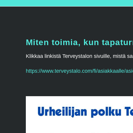
Miten toimia, kun tapatu
Klikkaa linkistä Terveystalon sivuille, mistä 
https://www.terveystalo.com/fi/asiakkaalle/asi