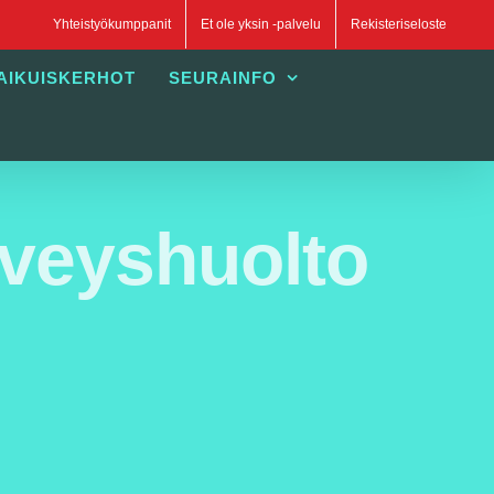
Yhteistyökumppanit
Et ole yksin -palvelu
Rekisteriseloste
AIKUISKERHOT
SEURAINFO
rveyshuolto