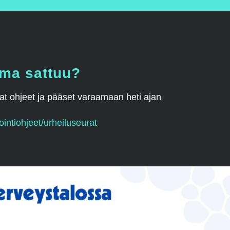
rma sattuu?
saat ohjeet ja pääset varaamaan heti ajan
ointiohjeet/urheiluseurat