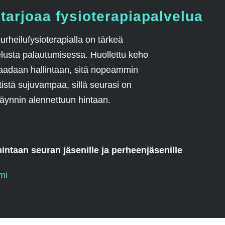
tarjoaa fysioterapiapalvelua
urheilufysioterapialla on tärkeä
elusta palautumisessa. Huollettu keho
aadaan hallintaan, sitä nopeammin
tistä sujuvampaa, sillä seurasi on
äynnin alennettuun hintaan.
intaan seuran jäsenille ja perheenjäsenille
mi