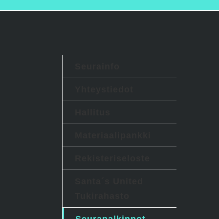
Seurainfo
Yhteystiedot
Hallitus
Materiaalipankki
Rekisteriseloste
Santa´s United
Tukirahasto