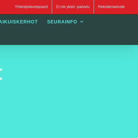
Yhteistyökumppanit
Et ole yksin -palvelu
Rekisteriseloste
AIKUISKERHOT
SEURAINFO
t