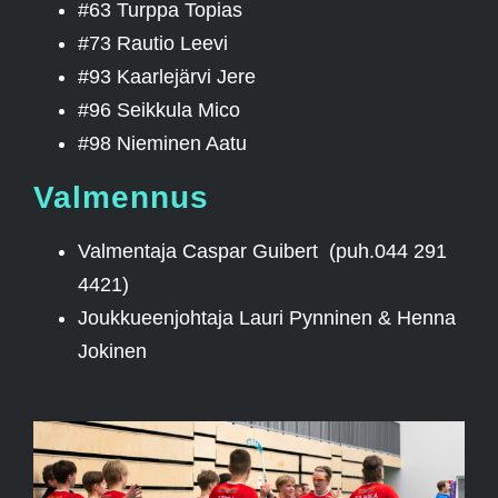
#63 Turppa Topias
#73 Rautio Leevi
#93 Kaarlejärvi Jere
#96 Seikkula Mico
#98 Nieminen Aatu
Valmennus
Valmentaja Caspar Guibert (puh.044 291
4421)
Joukkueenjohtaja Lauri Pynninen & Henna
Jokinen