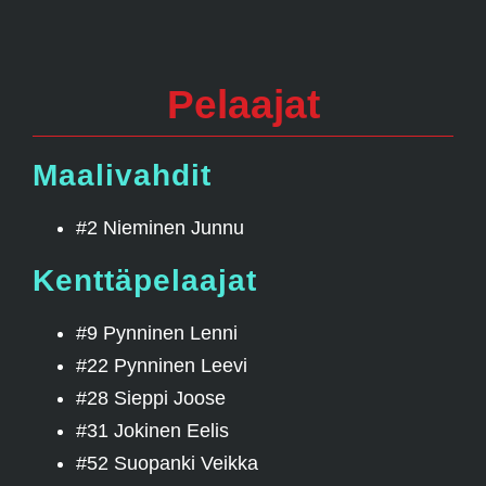
Pelaajat
Maalivahdit
#2 Nieminen Junnu
Kenttäpelaajat
#9 Pynninen Lenni
#22 Pynninen Leevi
#28 Sieppi Joose
#31 Jokinen Eelis
#52 Suopanki Veikka