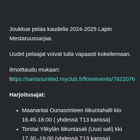
Joukkue pelaa kaudella 2024-2025 Lapin
Mestaruussarjaa.
Uudet pelaajat voivat tulla vapaasti kokeilemaan.
Ilmoittaudu mukaan:
h
ttps://santasunited.myclub.fi/flow/events/7822076
Harjoitusajat:
Maanantai Ounasrinteen liikuntahalli klo
16.45-18.00 ( yhdessä T13 kanssa)
Torstai Ylikylän liikuntasali (Uusi sali) klo
17.30 -19.00 (yhdessä T13 kanssa)