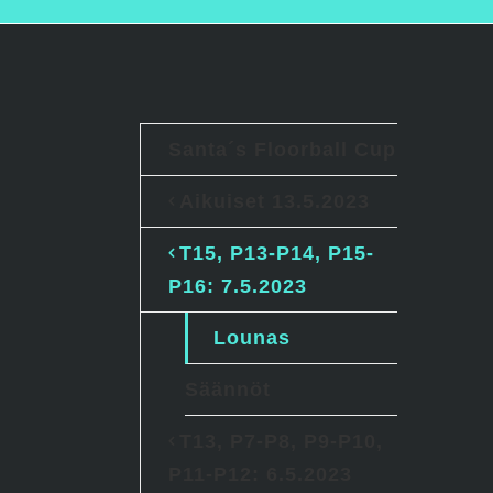
Santa´s Floorball Cup
Aikuiset 13.5.2023
T15, P13-P14, P15-
P16: 7.5.2023
Lounas
Säännöt
T13, P7-P8, P9-P10,
P11-P12: 6.5.2023