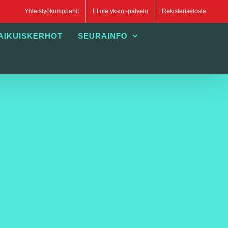
Yhteistyökumppanit
Et ole yksin -palvelu
Rekisteriseloste
AIKUISKERHOT
SEURAINFO