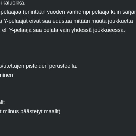
 ikäluokka.
ä pelaajaa (enintään vuoden vanhempi pelaaja kuin sarja
ä Y-pelaajat eivät saa edustaa mitään muuta joukkuetta
) eli Y-pelaaja saa pelata vain yhdessä joukkueessa.
tettujen pisteiden perusteella.
yminen
lit
 miinus päästetyt maalit)