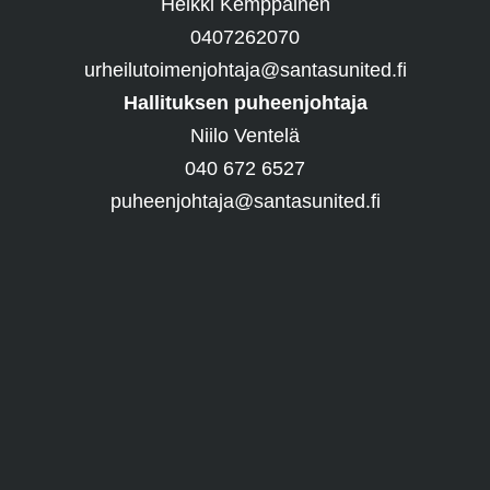
Heikki Kemppainen
0407262070
urheilutoimenjohtaja@santasunited.fi
Hallituksen puheenjohtaja
Niilo Ventelä
040 672 6527
puheenjohtaja@santasunited.fi