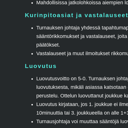
Mahdollisissa jatkolohkoissa aiempien loh
Kurinpitoasiat ja vastalausee
Turnauksen johtaja yhdessä tapahtumapa
sääntörikkomukset ja vastalauseet, joita 
päätökset.
Vastalauseet ja muut ilmoitukset rikkomu
Luovutus
Luovutusvoitto on 5-0. Turnauksen johtaj
luovutuksesta, mikäli asiassa katsotaan 
perustelu. Ottelun luovuttanut joukkue 
Luovutus kirjataan, jos 1. joukkue ei il
10minuuttia tai 3. joukkueella on alle 1+
Turnausjohtaja voi muuttaa sääntöjä luov