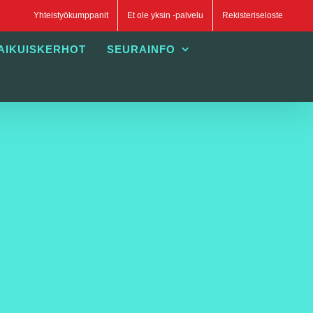
Yhteistyökumppanit
Et ole yksin -palvelu
Rekisteriseloste
AIKUISKERHOT
SEURAINFO