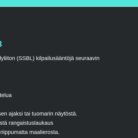
3
iiton (SSBL) kilpailusääntöjä seuraavin
telua
en ajaksi tai tuomarin näytöstä.
estä rangaistuslaukaus
 riippumatta maalierosta.