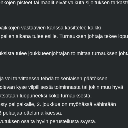
kojen pisteet tai maalit eivät vaikuta sijoituksen tarkast
t
ikkojen vastaavien kanssa käsittelee kaikki
pelien aikana tulee esille. Turnauksen johtaja tekee lopul
ksista tulee joukkueenjohtajan toimittaa turnauksen johta
a voi tarvittaessa tehdä toisenlaisen päätöksen
olevan kyse vilpillisestä toiminnasta tai jokin muu hyvä
katsotaan luopuneeksi koko turnauksesta.
mesty pelipaikalle, 2. joukkue on myöhässä vähintään
3 pelaajaa ottelun alkaessa.
utuksen osalta hyvin perustellusta syystä.