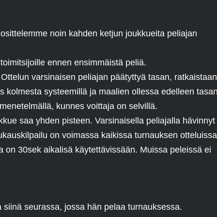
uosittelemme noin kahden ketjun joukkueita peliajan
toimitsijoille ennen ensimmäistä peliä.
 Ottelun varsinaisen peliajan päätyttyä tasan, ratkaistaan
ras kolmesta systeemillä ja maalien ollessa edelleen tasa
menetelmällä, kunnes voittaja on selvillä.
kue saa yhden pisteen. Varsinaisella peliajalla hävinnyt
ukauskilpailu on voimassa kaikissa turnauksen otteluissa
la on 30sek aikalisä käytettävissään. Muissa peleissä ei
tta siinä seurassa, jossa hän pelaa turnauksessa.