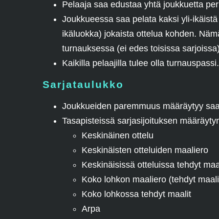
Pelaaja saa edustaa yhtä joukkuetta per
Joukkueessa saa pelata kaksi yli-ikäist
ikäluokka) jokaista ottelua kohden. Näm
turnauksessa (ei edes toisissa sarjoissa
Kaikilla pelaajilla tulee olla turnauspassi.
Sarjataulukko
Joukkueiden paremmuus määräytyy saavu
Tasapisteissä sarjasijoituksen määräyt
Keskinäinen ottelu
Keskinäisten otteluiden maaliero
Keskinäisissä otteluissa tehdyt maa
Koko lohkon maaliero (tehdyt maalit
Koko lohkossa tehdyt maalit
Arpa