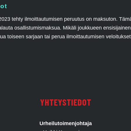
ot
.2023 tehty ilmoittautumisen peruutus on maksuton. Täm
lauta osallistumismaksua. Mikäli joukkueen ensisijainen
stua toiseen sarjaan tai perua ilmoittautumisen veloitukset
YHTEYSTIEDOT
Urheilutoimenjohtaja