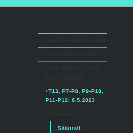
Santa´s Floorball Cup
Aikuiset 13.5.2023
T15, P13-P14, P15-
P16: 7.5.2023
T13, P7-P8, P9-P10,
P11-P12: 6.5.2023
Lounas
Säännöt