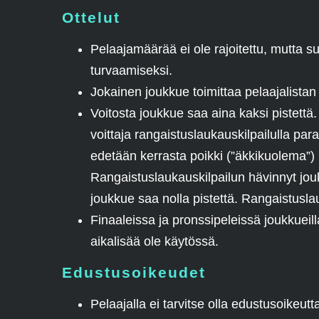
Ottelut
Pelaajamäärää ei ole rajoitettu, mutta s
turvaamiseksi.
Jokainen joukkue toimittaa pelaajalistan 
Voitosta joukkue saa aina kaksi pistettä.
voittaja rangaistuslaukauskilpailulla pa
edetään kerrasta poikki (”äkkikuolema”) 
Rangaistuslaukauskilpailun hävinnyt jouk
joukkue saa nolla pistettä. Rangaistusla
Finaaleissa ja pronssipeleissä joukkueil
aikalisää ole käytössä.
Edustusoikeudet
Pelaajalla ei tarvitse olla edustusoikeu