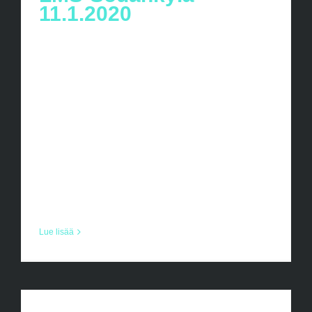
11.1.2020
Lapin Mestaruussarja Sodankylä 11.01
Kauden Kolmas LMS.turnaus on
viikonloppuna Sodankylässä. Tässä tietoa
viikonlopun reissusta ja alustava aikataulu
turnausta varten. Santa´s Unitedin
Turnaus vastaavana toimii: Joni
Alapalosaari +358 40 0865234 Aikataulu:
6.45 kokoontuminen Shell Erottajan [...]
Lue lisää