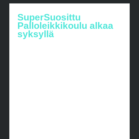
SuperSuosittu
Palloleikkikoulu alkaa
syksyllä
Tervetuloa palloleikkikoulun nettisivuille.
Palloleikkikoulu on kolmen seuran
yhteistyössä toteutettu palloilukerho,
jossa pääsette tutustumaan
monipuolisesti palloilulajien maailmaa.
Palloleikkikoulu alkaa ensimmäisen
kerran 24.9.2019. Ilmoittautuminen on
käynnissä! Ryhmät 3-4 Vuotiaille,
Tiistaina Lyseonpuiston lukion salissa,
17.00-18.00. 5-6 Vuotiaille,Tiistaina [...]