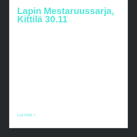
Lapin Mestaruussarja,
Kittilä 30.11
Lapin Mestaruussarja Kittilä 30.11
Kauden ensimmäinen LMS.turnaus on
viikonloppuna ja lähdemme matkaan
isolla porukalla. Tässä tietoa viikonlopun
reissusta ja alustava aikataulu turnausta
varten. Santa´s Unitedin Turnaus
vastaavana toimii: Eetu Putkinen
0447601100 Aikataulu: 7.15 [...]
Lue lisää