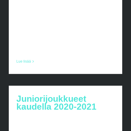
kilpa- että harrastetoimintaa. Seurassa on
550 jäsentä. Oletko halukas kehittämään
paikallisen salibandyn laatua ja
syventämään omaa osaamistasi
valmennuksen asiantuntijana?
Suunnitellut [...]
Lue lisää
Juniorijoukkueet
kaudella 2020-2021
Kausi 2020-2021 Kaudella 2019-2020
juniorikerhoissa on ollut paljon innokkaita