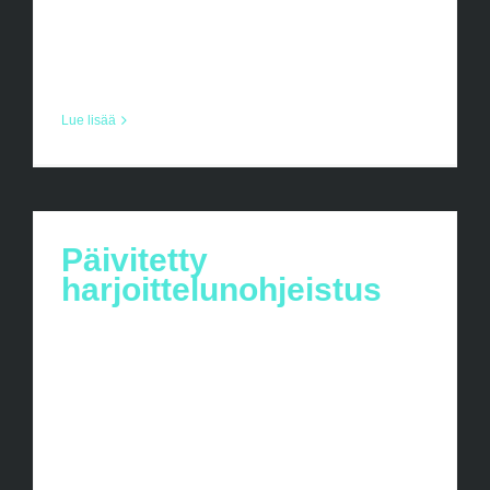
ROVANIEMEN NMKY! C05 Joukkueen
järjestämä [...]
Lue lisää
Päivitetty
harjoittelunohjeistus
Päivitetty harjoittelunohjeistus Toimintaan
ei tule osallistua, mikäli on pieniäkään
sairauden oireita. Jos epäilet Covid-19-
tartuntaa, toimi THL:n ohjeiden mukaan.
Jokainen osallistuu harjoitteluun omalla