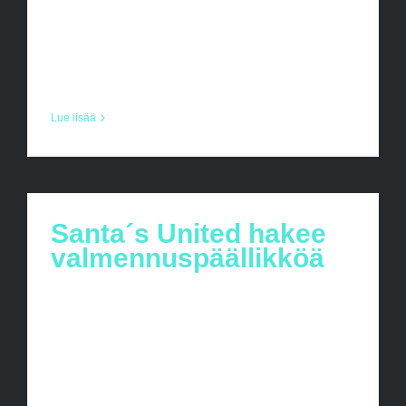
vastuullaan ja tämä on tuotava esille
pelaajien lisäksi myös pelaajien huoltajille
ennen mahdollisen [...]
Lue lisää
Santa´s United hakee
valmennuspäällikköä
Santa´s United hakee
valmennuspäällikköä Santa´s United ry on
rovaniemeläinen salibandyseura.
Tarjoamme lapsille, nuorille ja aikuisille