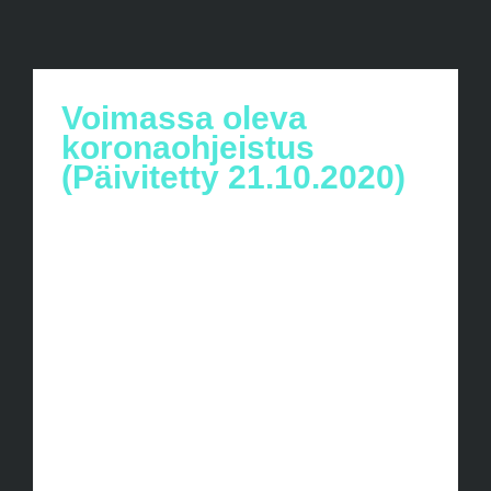
Voimassa oleva
koronaohjeistus
(Päivitetty 21.10.2020)
Voimassa oleva koronaohjeistus
Kasvomaskit Jokaisella seuran pelaajalla,
valmentajalla, huoltajalla ja toimihenkilöllä
tulee olla kasvomaski harjoitus, ottelu ja
muissa seuran alaisissa tapahtumissa.
Seura velvoittaa ottelutapahtumiin ja
harjoituksiin tulijoilta maskin käyttöä.
Ohjeistus koskee THL:n ohjeistuksen