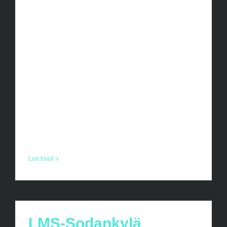
LMS-Kuusamo 8.2 Kauden neljäs
LMS.turnaus on viikonloppuna
Kuusamossa 8.2. Tässä tietoa
viikonlopun reissusta ja alustava aikataulu
turnausta varten. Santa´s Unitedin
Turnaus vastaavana toimii: Eetu Putkinen
0447601100 Aikataulu: 8.00
kokoontuminen Shell Erottajan pihassa ja
nimen [...]
Lue lisää
LMS-Sodankylä