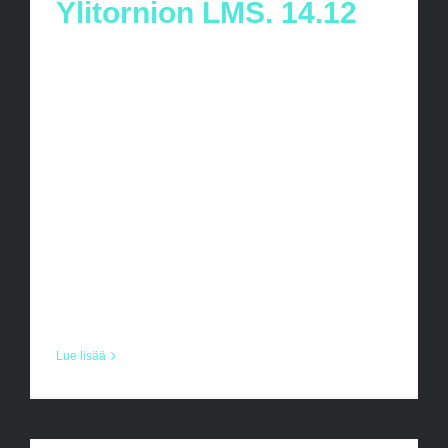
Ylitornion LMS. 14.12
Lapin Mestaruussarja Ylitornio 14.12
Kauden Toinen LMS.turnaus on
viikonloppuna ja lähdemme matkaan
isolla porukalla. Tässä tietoa viikonlopun
reissusta ja alustava aikataulu turnausta
varten. Santa´s Unitedin Turnaus
vastaavana toimii: Eetu Putkinen
0447601100 Aikataulu: 7.15
kokoontuminen [...]
Lue lisää