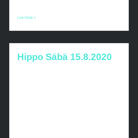
mukaan 15 [...]
Lue lisää
Hippo Säbä 15.8.2020
Santa´s United järjestää junioreiden
kaudenavauksen HippoSäbä
tapahtumana Yhteistyössä Pohjolan
Osuuspankin kanssa. Tapahtuma on
avoin kaikille ja tarkoitettu koko perheelle!
Ohjelmassa mm. Salibandyn
toimintapisteitä Junioreiden kaudenavaus
Seura esittely Seura vieraana -