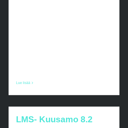
pelaajia ja ensi kaudelle tahdomme tarjota
mahdollisuuden harrastaa
juniorijoukkueessa tai salibandykerhossa.
Juniorijoukkueissa tavoitteena on tarjota
pelaajille mahdollisuus toimia yhdessä
joukkueen kanssa ja oppia
ryhmätyöskentelytaitoja salibandyn
parissa, [...]
Lue lisää
LMS- Kuusamo 8.2