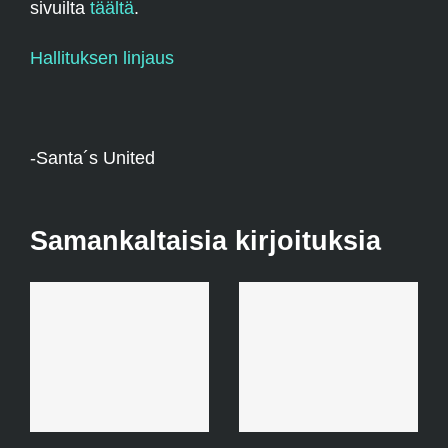
sivuilta
täältä
.
Hallituksen linjaus
-Santa´s United
Samankaltaisia kirjoituksia