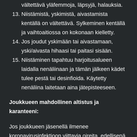
vältettävä yläfemmoja, läpsyjä, halauksia.
Niistämistä, yskimistä, aivastamista
kentällä on vältettävä. Sylkeminen kentällä
ja vaihtoaitiossa on kokonaan kielletty.
Jos joudut yskimään tai aivastamaan,
yski/aivasta hihaasi tai paitasi sisään.
Niistäminen tapahtuu harjoitusalueen
laidalla nenäliinaan ja tämän jälkeen kädet
tulee pestä tai desinfioida. Käytetty
nenäliina laitetaan aina jätepisteeseen.
Joukkueen mahdollinen altistus ja
karanteeni:
Jos joukkueen jäsenellä ilmenee
koronavirusinfektioon viittavia oireita, edellisenä