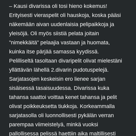
– Kausi divarissa oli tosi hieno kokemus!
Erityisesti vieraspelit oli hauskoja, koska pääsi
näkemään aivan uudenlaisia pelipaikkoja ja
yleisöjä. Oli myös siistiä pelata joitain
”nimekkäitä” pelaajia vastaan ja huomata,
kuinka itse pärjää samassa kyydissä.
Pelilliseltä tasoltaan divaripelit olivat mielestäni
yllättävän lähellä 2.divarin pudotuspelejä.
Sarjatasojen keskeisin ero lienee sarjan
sisäisessä tasaisuudessa. Divarissa kuka
tahansa saattoi voittaa kenet tahansa ja pelit
olivat poikkeuksetta tiukkoja. Korkeammalla
sarjatasolla oli luonnollisesti pykälän verran
parempaa viimeistelyä, minkä vuoksi
pallollisessa pelissä haettiin aika maltillisesti