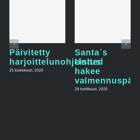
Päivitetty
Santa´s
harjoittelunohjeistus
United
hakee
25 toukokuun, 2020
valmennuspääl
29 huhtikuun, 2020