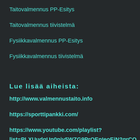
Taitovalmennus PP-Esitys
Taitovalmennus tiivistelmä
Fysiikkavalmennus PP-Esitys
Fysiikkavalmennus tiivistelmä
Lue lisää aiheista:
http://www.valmennustaito.info
https://sporttipankki.com/
https://www.youtube.com/playlist?
list=PLXUudgUn0niv5WZG9PrQEnIeoEjN2qrCO