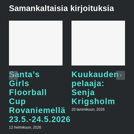
Samankaltaisia kirjoituksia
Santa’s
Kuukauden
Girls
pelaaja:
Floorball
Senja
Cup
Krigsholm
Rovaniemellä
20 tammikuun, 2026
23.5.-24.5.2026
12 helmikuun, 2026