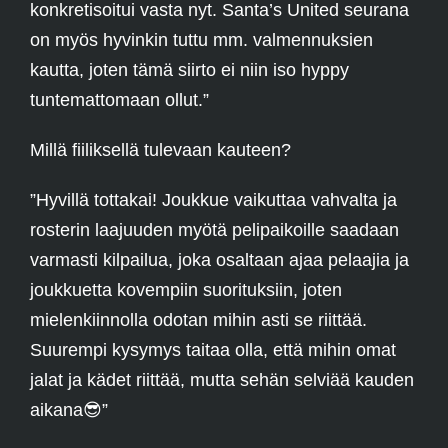
konkretisoitui vasta nyt. Santa’s United seurana
on myös hyvinkin tuttu mm. valmennuksien
kautta, joten tämä siirto ei niin iso hyppy
tuntemattomaan ollut.”
Millä fiiliksellä tulevaan kauteen?
”Hyvillä tottakai! Joukkue vaikuttaa vahvalta ja
rosterin laajuuden myötä pelipaikoille saadaan
varmasti kilpailua, joka osaltaan ajaa pelaajia ja
joukkuetta kovempiin suorituksiin, joten
mielenkiinnolla odotan mihin asti se riittää.
Suurempi kysymys taitaa olla, että mihin omat
jalat ja kädet riittää, mutta sehän selviää kauden
aikana
😎
”