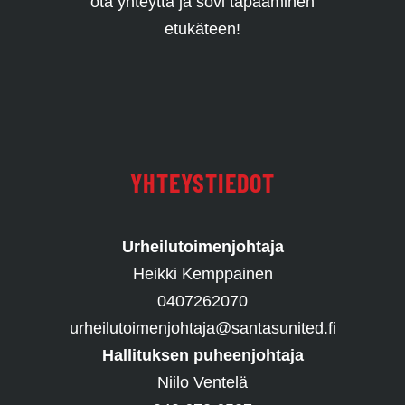
ota yhteyttä ja sovi tapaaminen
etukäteen!
YHTEYSTIEDOT
Urheilutoimenjohtaja
Heikki Kemppainen
0407262070
urheilutoimenjohtaja@santasunited.fi
Hallituksen puheenjohtaja
Niilo Ventelä