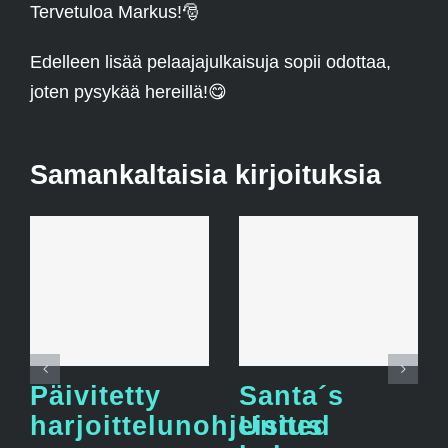
Tervetuloa Markus!
🎅
Edelleen lisää pelaajajulkaisuja sopii odottaa,
joten pysykää hereillä!
😋
Samankaltaisia kirjoituksia
Päivitetty
Santa´s
harjoittelunohjeistus
United