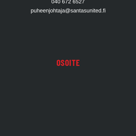
040 672 6527
puheenjohtaja@santasunited.fi
OSOITE