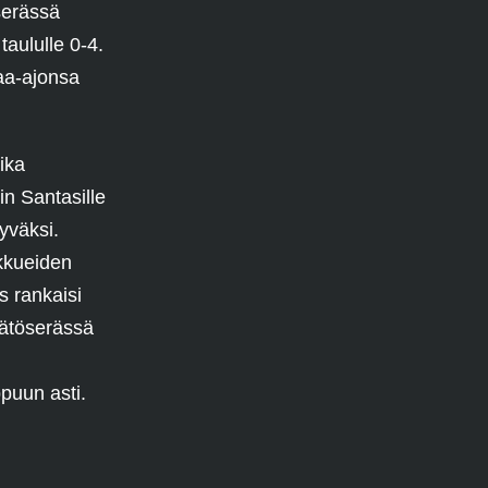
serässä
taululle 0-4.
aa-ajonsa
ika
in Santasille
yväksi.
ukkueiden
s rankaisi
äätöserässä
ppuun asti.