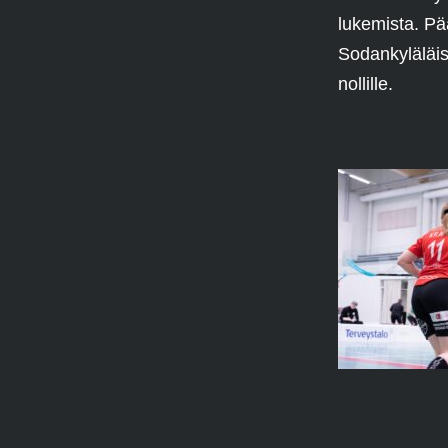
lukemista. Pää
Sodankyläläisi
nollille.