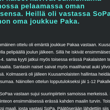
ossa pelaamassa oman
sensa. Heillä oli vastassa SoPa
on oma joukkue Paka.
mmäinen ottelu oli emäntä joukkue Pakaa vastaan. Kuus
sella pelipäällä joulun jälkeen. Sillä he iskivät ensimmäis
0-4. sama kyyti jatkui myös toisessa erässä Pakalaisten 
maalia. Santasin naiset saivat myös maalihanat auki ylivo
sä. Kolmaserä oli jälleen Kuusamolaisten hallintaa heid
osumaa. Näinollen ottelun lopputulokseksi jäi 1-12 Pakall
 SoPaa vastaan sujui suurinpiirtein samoissa merkeissä.
alinteon ensimmäisessä erässä kahden maalin turvin. To
ksi maali, josta vastasi SoPa. Päätöserään lähdettiin siis