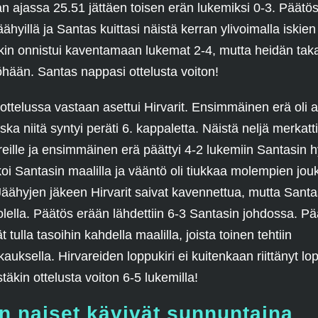
ran ajassa 25.51 jättäen toisen erän lukemiksi 0-3. Päätö
ähyillä ja Santas kuittasi näistä kerran ylivoimalla iskien 
in onnistui kaventamaan lukemat 2-4, mutta heidän tak
yöhään. Santas nappasi ottelusta voiton!
ttelussa vastaan asettui Hirvarit. Ensimmäinen erä oli a
ska niitä syntyi peräti 6. kappaletta. Näistä neljä merkatti
reille ja ensimmäinen erä päättyi 4-2 lukemiin Santasin h
koi Santasin maalilla ja vääntö oli tiukkaa molempien jo
 Jäähyjen jäkeen Hirvarit saivat kavennettua, mutta Santa
lella. Päätös erään lähdettiin 6-3 Santasin johdossa. P
vät tulla tasoihin kahdella maalilla, joista toinen tehtiin
auksella. Hirvareiden loppukiri ei kuitenkaan riittänyt lo
stäkin ottelusta voiton 6-5 lukemilla!
n naiset kävivät sunnuntaina