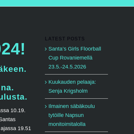
LATEST POSTS
024!
Santa’s Girls Floorball
Cup Rovaniemellä
23.5.-24.5.2026
jäkeen.
Kuukauden pelaaja:
ina.
Senja Krigsholm
ulusta.
Ilmainen säbäkoulu
assa 10.19.
tytöille Napsun
 Santas
monitoimitalolla
 ajassa 19.51