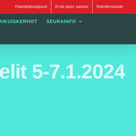
Yhteistyökumppanit
Et ole yksin -palvelu
Rekisteriseloste
AIKUISKERHOT
SEURAINFO
it 5-7.1.2024