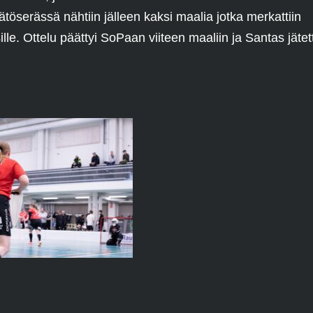
töserässä nähtiin jälleen kaksi maalia jotka merkattiin
lle. Ottelu päättyi SoPaan viiteen maaliin ja Santas jätetti