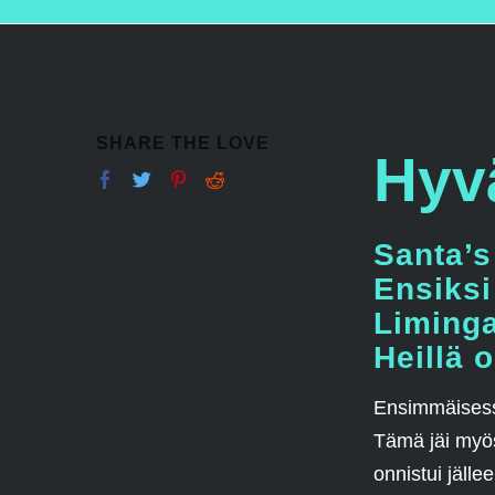
SHARE THE LOVE
Hyv
Santa’s 
Ensiksi
Liminga
Heillä 
Ensimmäisessä
Tämä jäi myös
onnistui jäll