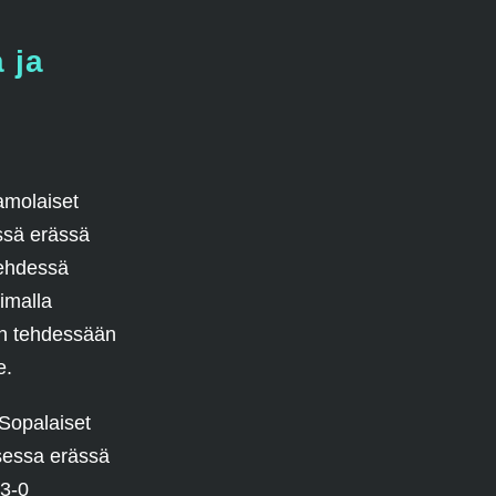
 ja
amolaiset
essä erässä
tehdessä
imalla
än tehdessään
e.
 Sopalaiset
isessa erässä
 3-0