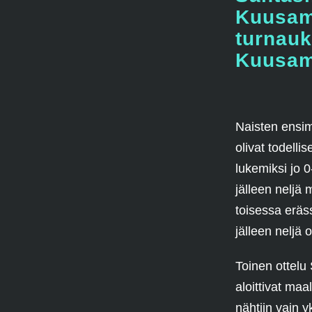
Kuusam
turnauk
Kuusam
Naisten ensi
olivat todelli
lukemiksi jo 
jälleen neljä 
toisessa eräs
jälleen neljä 
Toinen ottelu
aloittivat ma
nähtiin vain y