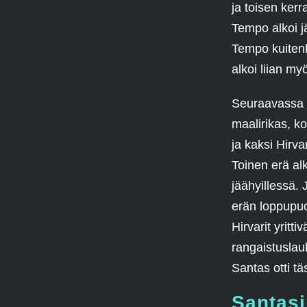
ja toisen ker
Tempo alkoi jä
Tempo kuitenk
alkoi liian m
Seuraavassa o
maalirikas, ko
ja kaksi Hirva
Toinen erä al
jäähyillessä.
erän loppupuo
Hirvarit yritti
rangaistuslauk
Santas otti tä
Santasi