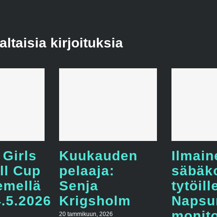
taisia kirjoituksia
 Girls
Kuukauden
Ilmain
ll Cup
pelaaja:
säbäk
emellä
Senja
tytöill
4.5.2026
Krigsholm
Napsu
monito
20 tammikuun, 2026