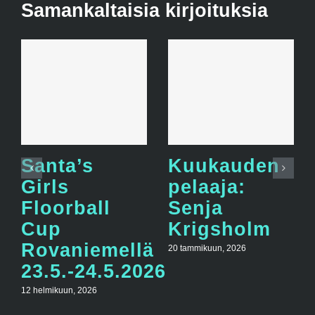
Samankaltaisia kirjoituksia
Santa’s
Kuukauden
Girls
pelaaja:
Floorball
Senja
Cup
Krigsholm
Rovaniemellä
20 tammikuun, 2026
23.5.-24.5.2026
12 helmikuun, 2026