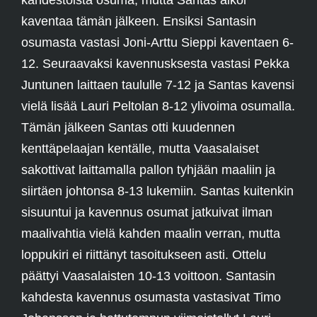
kahdestoista osuma, mutta Santas alkoi
kaventaa tämän jälkeen. Ensiksi Santasin
osumasta vastasi Joni-Arttu Sieppi kaventaen 6-
12. Seuraavaksi kavennusksesta vastasi Pekka
Juntunen laittaen taululle 7-12 ja Santas kavensi
vielä lisää Lauri Peltolan 8-12 ylivoima osumalla.
Tämän jälkeen Santas otti kuudennen
kenttäpelaajan kentälle, mutta Vaasalaiset
sakottivat laittamalla pallon tyhjään maaliin ja
siirtäen johtonsa 8-13 lukemiin. Santas kuitenkin
sisuuntui ja kavennus osumat jatkuivat ilman
maalivahtia vielä kahden maalin verran, mutta
loppukiri ei riittänyt tasoitukseen asti. Ottelu
päättyi Vaasalaisten 10-13 voittoon. Santasin
kahdesta kavennus osumasta vastasivat Timo