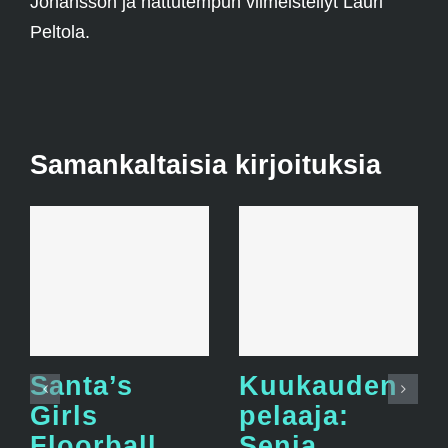
Johansson ja hattutempun viimeistellyt Lauri
Peltola.
Samankaltaisia kirjoituksia
Santa’s
Kuukauden
Girls
pelaaja:
Floorball
Senja