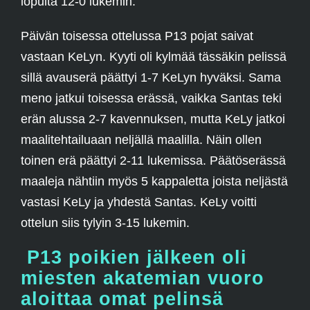
lopulta 12-0 lukemin.
Päivän toisessa ottelussa P13 pojat saivat
vastaan KeLyn. Kyyti oli kylmää tässäkin pelissä
sillä avauserä päättyi 1-7 KeLyn hyväksi. Sama
meno jatkui toisessa erässä, vaikka Santas teki
erän alussa 2-7 kavennuksen, mutta KeLy jatkoi
maalitehtailuaan neljällä maalilla. Näin ollen
toinen erä päättyi 2-11 lukemissa. Päätöserässä
maaleja nähtiin myös 5 kappaletta joista neljästä
vastasi KeLy ja yhdestä Santas. KeLy voitti
ottelun siis tylyin 3-15 lukemin.
P13 poikien jälkeen oli
miesten akatemian vuoro
aloittaa omat pelinsä