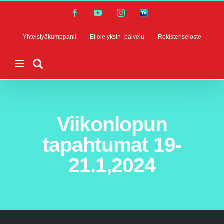
Skip
Facebook
YouTube
Instagram
SalibandyTV
to
content
Yhteistyökumppanit
Et ole yksin -palvelu
Rekisteriseloste
Viikonlopun
tapahtumat 19-
21.1,2024