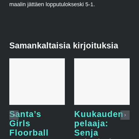
maalin jättäen lopputulokseski 5-1.
Samankaltaisia kirjoituksia
Santa’s
Kuukauden
Girls
pelaaja:
Floorball
Senja