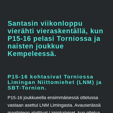
Santasin viikonloppu
vierähti vieraskentällä, kun
P15-16 pelasi Torniossa ja
naisten joukkue
Kempeleessä.
P15-16 kohtasivat Torniossa
Limingan Niittomiehet (LNM) ja
SBT-Tornion.
P15-16 joukkueella ensimmäisessä ottelussa
vastaan asettui LNM Limingasta. Avauserässä
maalinteon aloittivat Liminkalaiset, kun ottelua