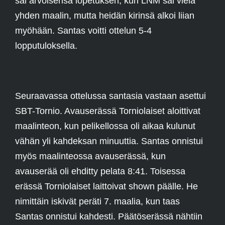
sai arvoisensa lopetuksen, kun LNM sai vielä
yhden maalin, mutta heidän kirinsä alkoi liian
myöhään. Santas voitti ottelun 5-4
lopputuloksella.
Seuraavassa ottelussa santasia vastaan asettui
SBT-Tornio. Avauserässä Torniolaiset aloittivat
maalinteon, kun pelikellossa oli aikaa kulunut
vähän yli kahdeksan minuuttia. Santas onnistui
myös maalinteossa avauserässä, kun
avauserää oli ehditty pelata 8:41. Toisessa
erässä Torniolaiset laittoivat shown päälle. He
nimittäin iskivät peräti 7. maalia, kun taas
Santas onnistui kahdesti. Päätöserässä nähtiin