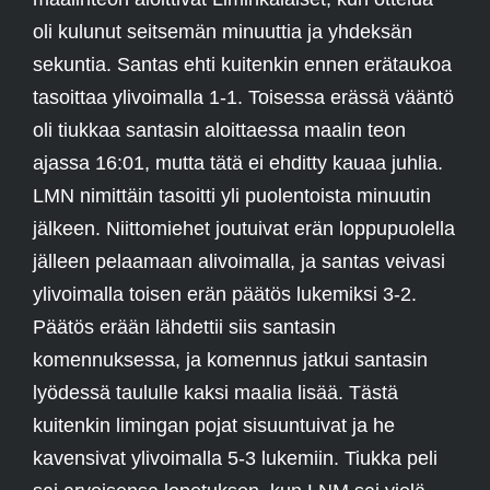
oli kulunut seitsemän minuuttia ja yhdeksän
sekuntia. Santas ehti kuitenkin ennen erätaukoa
tasoittaa ylivoimalla 1-1. Toisessa erässä vääntö
oli tiukkaa santasin aloittaessa maalin teon
ajassa 16:01, mutta tätä ei ehditty kauaa juhlia.
LMN nimittäin tasoitti yli puolentoista minuutin
jälkeen. Niittomiehet joutuivat erän loppupuolella
jälleen pelaamaan alivoimalla, ja santas veivasi
ylivoimalla toisen erän päätös lukemiksi 3-2.
Päätös erään lähdettii siis santasin
komennuksessa, ja komennus jatkui santasin
lyödessä taululle kaksi maalia lisää. Tästä
kuitenkin limingan pojat sisuuntuivat ja he
kavensivat ylivoimalla 5-3 lukemiin. Tiukka peli