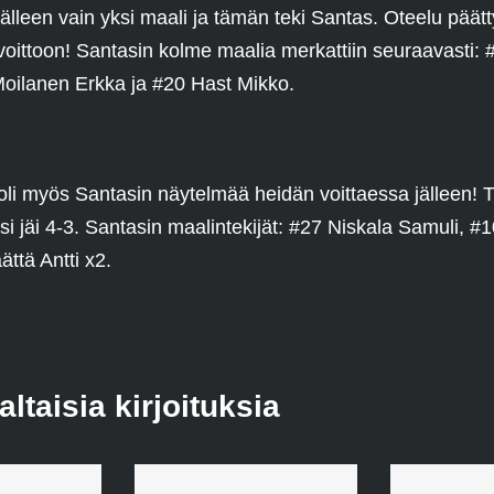
 jälleen vain yksi maali ja tämän teki Santas. Oteelu päätty
voittoon! Santasin kolme maalia merkattiin seuraavasti: 
oilanen Erkka ja #20 Hast Mikko.
 oli myös Santasin näytelmää heidän voittaessa jälleen! T
si jäi 4-3. Santasin maalintekijät: #27 Niskala Samuli, 
ttä Antti x2.
taisia kirjoituksia