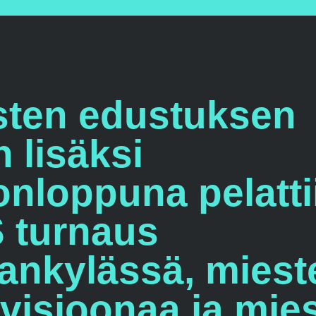
sten edustuksen
n lisäksi
onloppuna pelatti
 turnaus
ankylässä, miest
ivisioonaa ja mie