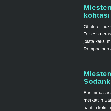
Miesten
kohtasi
Ottelu oli ti
Toisessa eräs
joista kaksi m
Romppainen J
Miesten
Sodanky
Ensimmäisess
merkattiin Sa
nähtiin kolmi