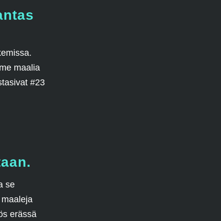
antas
kemissa.
lme maalia
stasivat #23
taan.
a se
ä maaleja
tös erässä