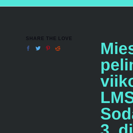
SHARE THE LOVE
Mie
peli
viik
LMS
Sod
3. d