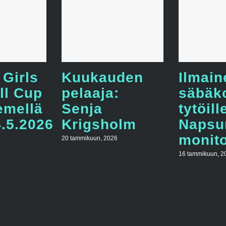
 Girls
Kuukauden
Ilmain
ll Cup
pelaaja:
säbäk
emellä
Senja
tytöill
4.5.2026
Krigsholm
Napsu
monito
20 tammikuun, 2026
16 tammikuun, 2