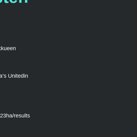
ukkueen
a’s Unitedin
023ha/results