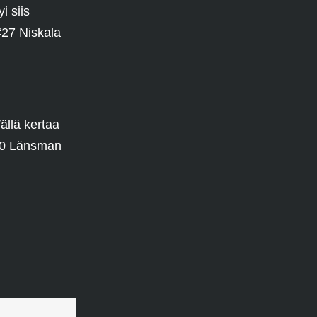
i siis
#27 Niskala
ällä kertaa
#10 Länsman