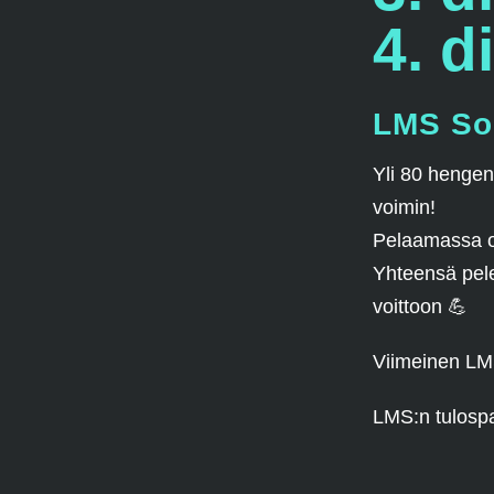
4. d
LMS So
Yli 80 henge
voimin!
Pelaamassa ol
Yhteensä pelej
voittoon 💪
Viimeinen LM
LMS:n tulospa