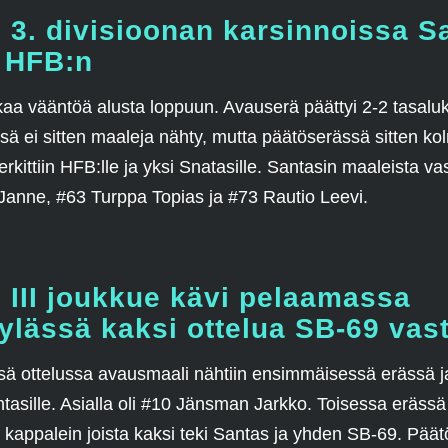
 3. divisioonan karsinnoissa S
 HFB:n
ukkaa vääntöä alusta loppuun. Avauserä päättyi 2-2 tasalu
sä ei sitten maaleja nähty, mutta päätöserässä sitten ko
erkittiin HFB:lle ja yksi Snatasille. Santasin maaleista va
anne, #63 Turppa Topias ja #73 Rautio Leevi.
 III joukkue kävi pelaamassa
lässä kaksi ottelua SB-69 vas
ä ottelussa avausmaali nähtiin ensimmäisessä erässä j
ntasille. Asialla oli #10 Jänsman Jarkko. Toisessa eräss
n kappalein joista kaksi teki Santas ja yhden SB-69. Pää