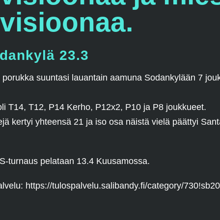
ivisioonaa.
dankylä 23.3
n porukka suuntasi lauantain aamuna Sodankylään 7 jo
i T14, T12, P14 Kerho, P12x2, P10 ja P8 joukkueet.
ä kertyi yhteensä 21 ja iso osa näistä vielä päättyi Sant
S-turnaus pelataan 13.4 Kuusamossa.
lvelu: https://tulospalvelu.salibandy.fi/category/730!sb2