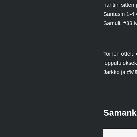
nähtiin sitten
Santasin 1-4 
Samuli, #33 M
Toinen ottelu
lopputuloksek
Jarkko ja #Mää
Samankal