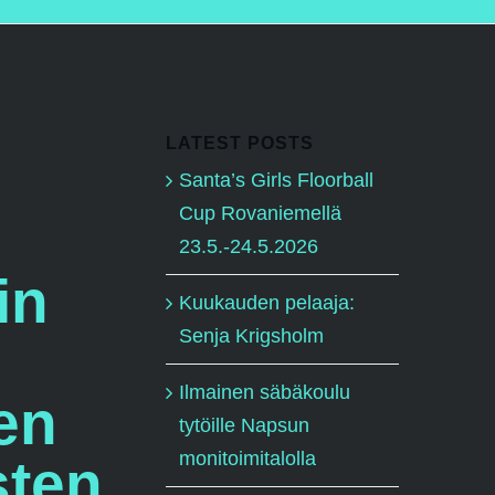
LATEST POSTS
Santa’s Girls Floorball
Cup Rovaniemellä
23.5.-24.5.2026
in
Kuukauden pelaaja:
Senja Krigsholm
Ilmainen säbäkoulu
en
tytöille Napsun
monitoimitalolla
sten