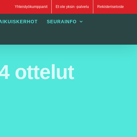
Yhteistyökumppanit
Et ole yksin -palvelu
Rekisteriseloste
AIKUISKERHOT
SEURAINFO
4 ottelut