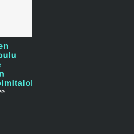
en
oulu
e
n
imitalolla
026