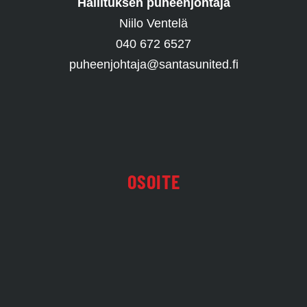
Hallituksen puheenjohtaja
Niilo Ventelä
040 672 6527
puheenjohtaja@santasunited.fi
OSOITE