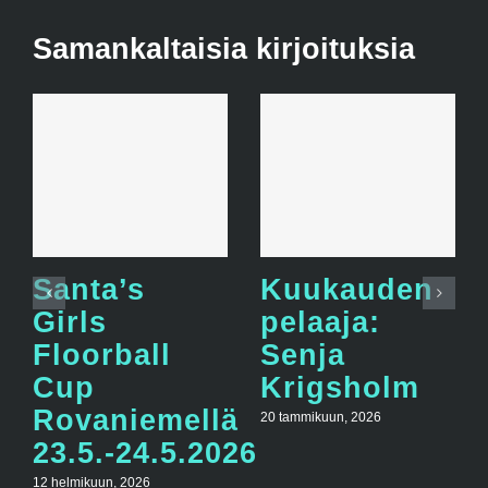
Samankaltaisia kirjoituksia
Santa’s
Kuukauden
Girls
pelaaja:
Floorball
Senja
Cup
Krigsholm
Rovaniemellä
20 tammikuun, 2026
23.5.-24.5.2026
12 helmikuun, 2026