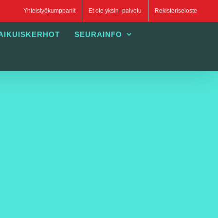
Yhteistyökumppanit
Et ole yksin -palvelu
Rekisteriseloste
AIKUISKERHOT
SEURAINFO