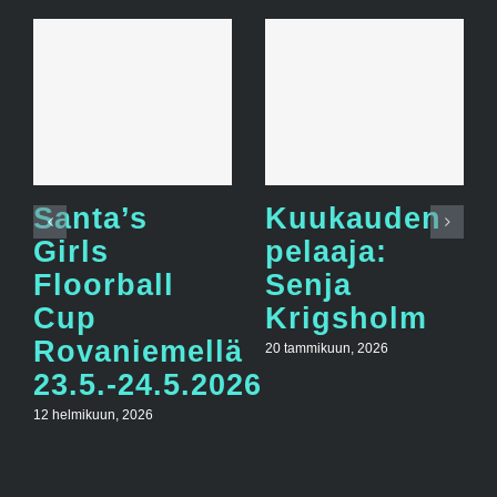
Santa’s
Kuukauden
Girls
pelaaja:
Floorball
Senja
Cup
Krigsholm
Rovaniemellä
20 tammikuun, 2026
23.5.-24.5.2026
12 helmikuun, 2026