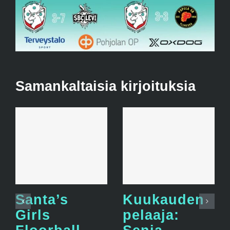
Samankaltaisia kirjoituksia
Santa’s
Kuukauden
Girls
pelaaja: