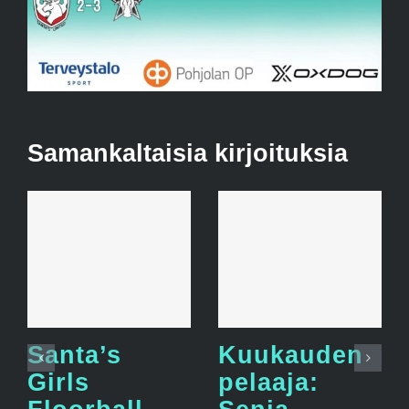
Samankaltaisia kirjoituksia
Santa’s
Kuukauden
Girls
pelaaja: