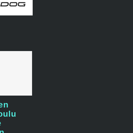
en
oulu
e
n