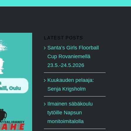
LATEST POSTS
Santa’s Girls Floorball
Cup Rovaniemellä
23.5.-24.5.2026
Kuukauden pelaaja:
Senja Krigsholm
Ilmainen säbäkoulu
tytöille Napsun
monitoimitalolla