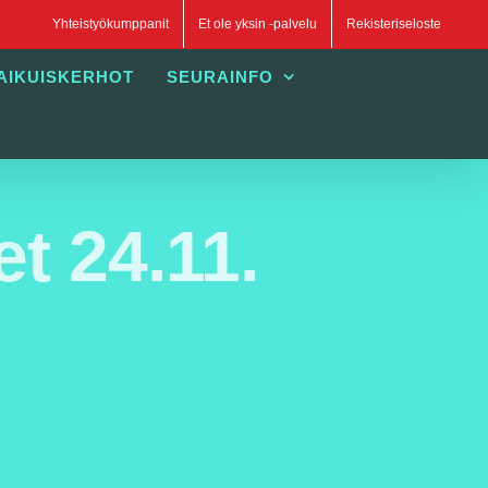
Yhteistyökumppanit
Et ole yksin -palvelu
Rekisteriseloste
AIKUISKERHOT
SEURAINFO
t 24.11.