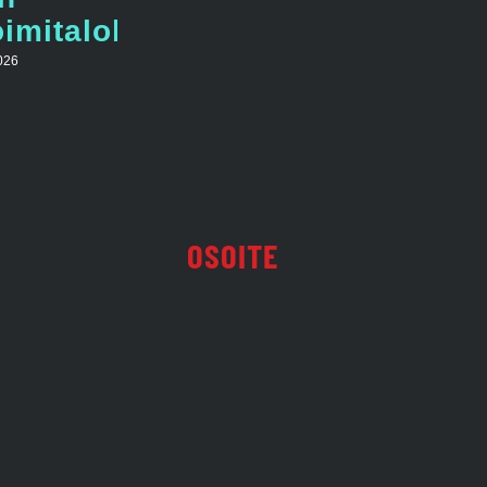
imitalolla
026
OSOITE