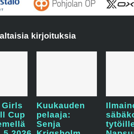
taisia kirjoituksia
 Girls
Kuukauden
Ilmain
ll Cup
pelaaja:
säbäk
emellä
Senja
tytöill
4.5.2026
Krigsholm
Napsu