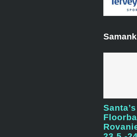
Samankal
Santa’s
Floorba
Rovani
23.5.-2