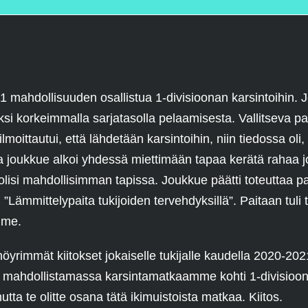
mahdollisuuden osallistua 1-divisioonan karsintoihin. Jo
 korkeimmalla sarjatasolla pelaamisesta. Vallitseva pan
moittautui, että lähdetään karsintoihin, niin tiedossa oli, e
joukkue alkoi yhdessä miettimään tapaa kerätä rahaa jo
olisi mahdollisimman tapissa. Joukkue päätti toteuttaa 
Lämmittelypaita tukijoiden tervehdyksillä”. Paitaan tuli t
mme.
 nöyrimmät kiitokset jokaiselle tukijalle kaudella 2020-2
kana mahdollistamassa karsintamatkaamme kohti 1-divisioo
a te olitte osana tätä ikimuistoista matkaa. Kiitos.