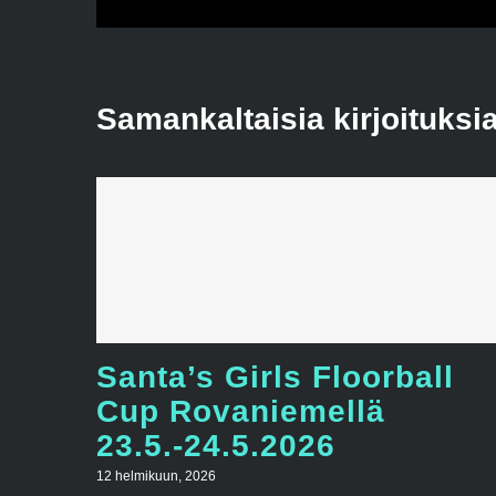
Samankaltaisia kirjoituksi
Santa’s Girls Floorball
Cup Rovaniemellä
23.5.-24.5.2026
12 helmikuun, 2026