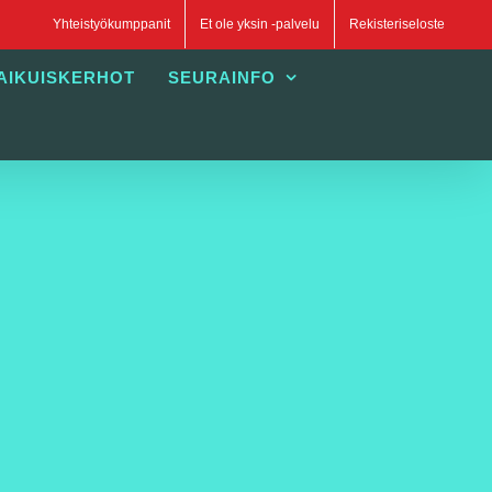
Yhteistyökumppanit
Et ole yksin -palvelu
Rekisteriseloste
AIKUISKERHOT
SEURAINFO
.