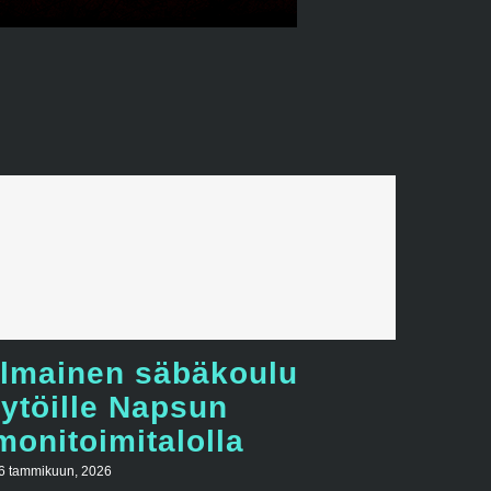
Ilmainen säbäkoulu
tytöille Napsun
monitoimitalolla
6 tammikuun, 2026