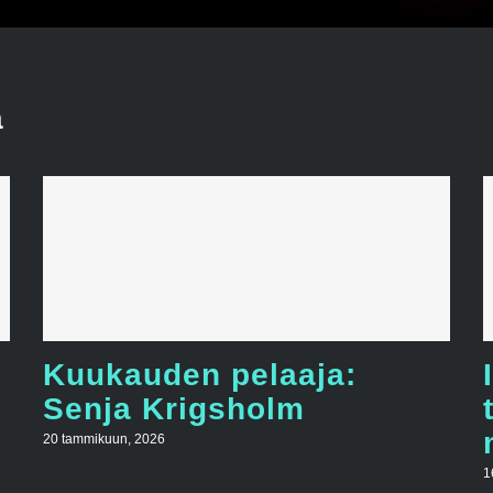
a
Kuukauden pelaaja:
Senja Krigsholm
20 tammikuun, 2026
1