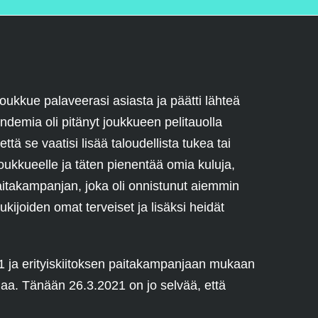
ukkue palaveerasi asiasta ja päätti lähteä
demia oli pitänyt joukkueen pelitauolla
ttä se vaatisi lisää taloudellista tukea tai
ukkueelle ja täten pienentää omia kuluja,
paitakampanjan, joka oli onnistunut aiemmin
ukijoiden omat terveiset ja lisäksi heidät
021 ja erityiskiitoksen paitakampanjaan mukaan
naa. Tänään 26.3.2021 on jo selvää, että