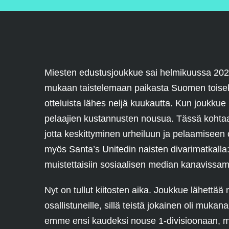
Miesten edustusjoukkue sai helmikuussa 2021 
mukaan taistelemaan paikasta Suomen toiseksi
otteluista lähes neljä kuukautta. Kun joukkue il
pelaajien kustannusten nousua. Tässä kohtaa 
jotta keskittyminen urheiluun ja pelaamiseen 
myös Santa’s Unitedin naisten divarimatkalla: ”
muistettaisiin sosiaalisen median kanavissa
Nyt on tullut kiitosten aika. Joukkue lähettää
osallistuneille, sillä teistä jokainen oli mu
emme ensi kaudeksi nouse 1-divisioonaan, mutt