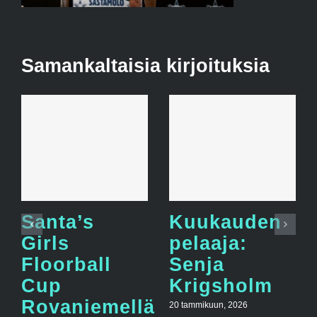
Samankaltaisia kirjoituksia
Santa’s
Kuukauden
Girls
pelaaja:
Floorball
Senja
Cup
Krigsholm
Rovaniemellä
20 tammikuun, 2026