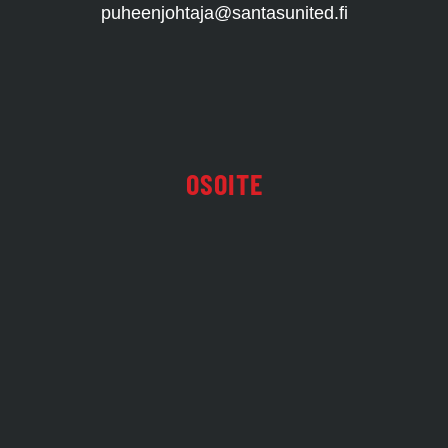
puheenjohtaja@santasunited.fi
OSOITE