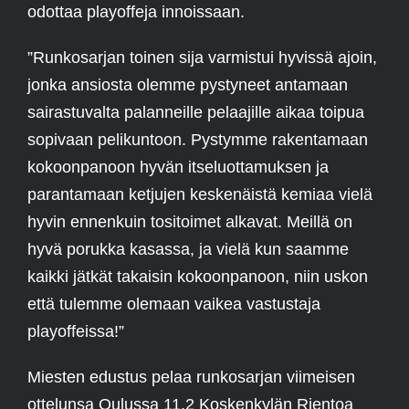
odottaa playoffeja innoissaan.
”Runkosarjan toinen sija varmistui hyvissä ajoin,
jonka ansiosta olemme pystyneet antamaan
sairastuvalta palanneille pelaajille aikaa toipua
sopivaan pelikuntoon. Pystymme rakentamaan
kokoonpanoon hyvän itseluottamuksen ja
parantamaan ketjujen keskenäistä kemiaa vielä
hyvin ennenkuin tositoimet alkavat. Meillä on
hyvä porukka kasassa, ja vielä kun saamme
kaikki jätkät takaisin kokoonpanoon, niin uskon
että tulemme olemaan vaikea vastustaja
playoffeissa!”
Miesten edustus pelaa runkosarjan viimeisen
ottelunsa Oulussa 11.2 Koskenkylän Rientoa