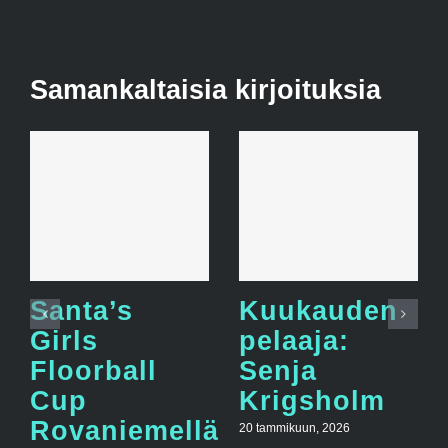
Samankaltaisia kirjoituksia
Santa’s
Kuukauden
Girls
pelaaja:
Floorball
Senja
Cup
Krigsholm
Rovaniemellä
20 tammikuun, 2026