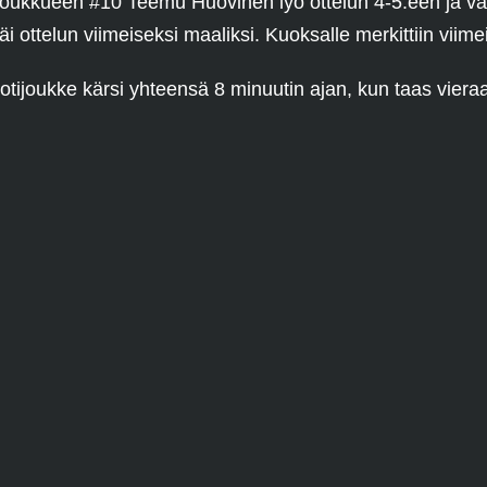
ueen #10 Teemu Huovinen lyö ottelun 4-5:een ja vaikka
äi ottelun viimeiseksi maaliksi. Kuoksalle merkittiin viime
otijoukke kärsi yhteensä 8 minuutin ajan, kun taas vieraat