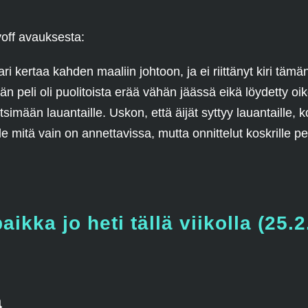
off avauksesta:
ari kertaa kahden maaliin johtoon, ja ei riittänyt kiri tä
n peli oli puolitoista erää vähän jäässä eikä löydetty oi
simään lauantaille. Uskon, että äijät syttyy lauantaille, 
 mitä vain on annettavissa, mutta onnittelut koskrille pe
aikka jo heti tällä viikolla (25.
a