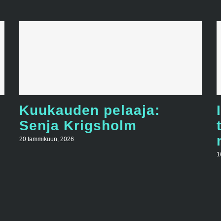
Kuukauden pelaaja:
Senja Krigsholm
20 tammikuun, 2026
1