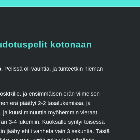
udotuspelit kotonaan
Pelissä oli vauhtia, ja tunteetkin hieman
KoskRille, ja ensimmäisen erän viimeisen
en erä päättyi 2-2 tasalukemissa, ja
lla, ja kuusi minuuttia myöhemmin vieraat
erän 3-4 lukemiin. Kuoksalle syntyi toisessa
tin jäähy ehtii vanheta vain 3 sekuntia. Tästä