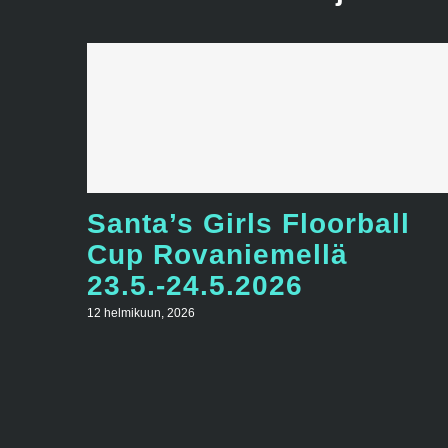
Santa’s Girls Floorball
Cup Rovaniemellä
23.5.-24.5.2026
12 helmikuun, 2026