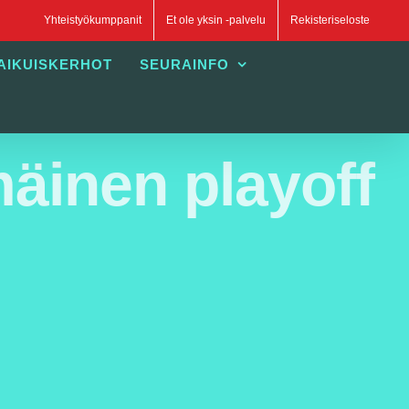
Yhteistyökumppanit
Et ole yksin -palvelu
Rekisteriseloste
AIKUISKERHOT
SEURAINFO
äinen playoff