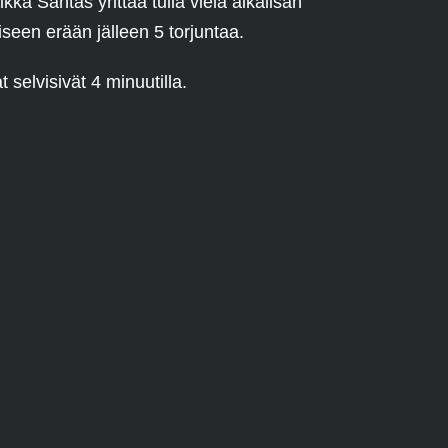
 Santas yrittää tulla vielä aikalisän
iseen erään jälleen 5 torjuntaa.
 selvisivät 4 minuutilla.