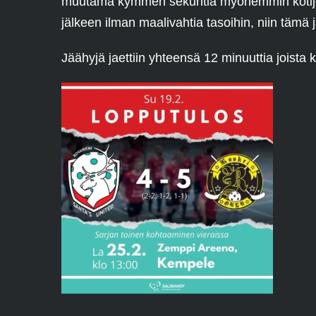
muutama kymmen sekuntia myöhemmin kotijoukk
jälkeen ilman maalivahtia tasoihin, niin tämä j
Jäähyjä jaettiin yhteensä 12 minuuttia joista k