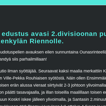
 edustus avasi 2.divisioonan p
kenkylän Riennolle.
udotuspelien avauksen eilen sunnuntaina Ounasrinteellä. 
andyä siis parhailmillaan!
utio ilman syöttäjää. Seuraavat kaksi maalia merkattiin 
 Ville-Pekka Rouhiaisen syötöstä. Näin ollen Ensimmäin
Toisen erän alussa vieraat siirtyivät 2-3 johtoon ylivoima
päätti tasavajaalla, ja illan toiseilla maalillaan toisen 
uun Koskri iskee jälleen ylivoimalla, ja Santasin 2.minuu