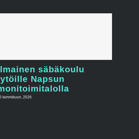
Ilmainen säbäkoulu
tytöille Napsun
monitoimitalolla
6 tammikuun, 2026