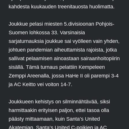
kahdesta kuukauden treenitauosta huolimatta.
Joukkue pelasi miesten 5.divisioonan Pohjois-
Suomen lohkossa 33. Varsinaisia
sarjaturnauksia joukkue sai vyölleen vain yhden,
johtuen pandemian aiheuttamista rajoista, jotka
sallivat pelaamisen ainoastaan sairaanhoitopiirin
sisällä. Tämä turnaus pelattiin Kempeleen
Zemppi Areenalla, jossa HaHe II oli parempi 3-4
ja AC Keitto vei voiton 14-7.
Joukkueen kehistys on silminnähtävää, siksi
harmittaakin erityisen paljon, ettei tasoa olla
päästy mittaamaan, kuin Santa’s United
Akatemian, Santa’s United C-poikien ja AC