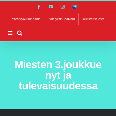
Skip
Facebook
YouTube
Instagram
SalibandyTV
to
content
Yhteistyökumppanit
Et ole yksin -palvelu
Rekisteriseloste
Miesten 3.joukkue
nyt ja
tulevaisuudessa