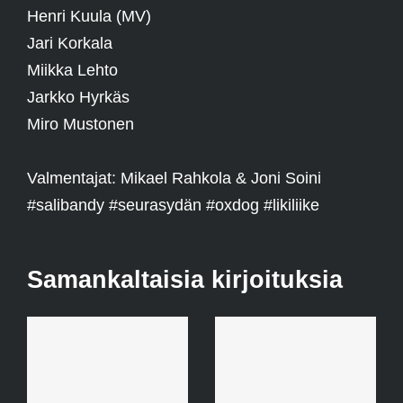
Henri Kuula (MV)
Jari Korkala
Miikka Lehto
Jarkko Hyrkäs
Miro Mustonen
Valmentajat: Mikael Rahkola & Joni Soini
#salibandy
#seurasydän
#oxdog
#likiliike
Samankaltaisia kirjoituksia