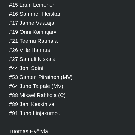
#15 Lauri Leinonen
#16 Sammeli Heiskari
#17 Janne Väätäjä
#19 Onni Kaihlajärvi
#21 Teemu Rauhala
#26 Ville Hannus
#27 Samuli Niskala
#44 Joni Soini
#53 Santeri Piirainen (MV)
#64 Juho Taipale (MV)
#88 Mikael Rahkola (C)
#89 Jani Keskiniva
#91 Juho Linjakumpu
Tuomas Hyötylä