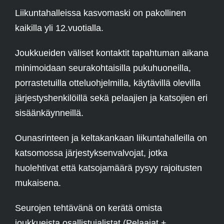
Liikuntahalleissa kasvomaski on pakollinen
kaikilla yli 12.vuotialla.
Joukkueiden väliset kontaktit tapahtuman aikana
minimoidaan seurakohtaisilla pukuhuoneilla,
porrastetuilla otteluohjelmilla, käytävillä olevilla
järjestyshenkilöillä sekä pelaajien ja katsojien eri
sisäänkäynneillä.
Ounasrinteen ja keltakankaan liikuntahalleilla on
katsomossa järjestyksenvalvojat, jotka
huolehtivat että katsojamäärä pysyy rajoitusten
mukaisena.
Seurojen tehtävänä on kerätä omista
joukkueista osallistujalistat (Pelaajat +