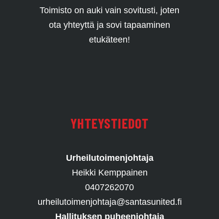
Toimisto on auki vain sovitusti, joten
ota yhteyttä ja sovi tapaaminen
etukäteen!
YHTEYSTIEDOT
Urheilutoimenjohtaja
Heikki Kemppainen
0407262070
urheilutoimenjohtaja@santasunited.fi
Hallituksen puheenjohtaja