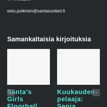
eetu.putkinen@santasunited.fi
Samankaltaisia kirjoituksia
Santa’s
Kuukauden
Girls
pelaaja:
Floorball
Senja