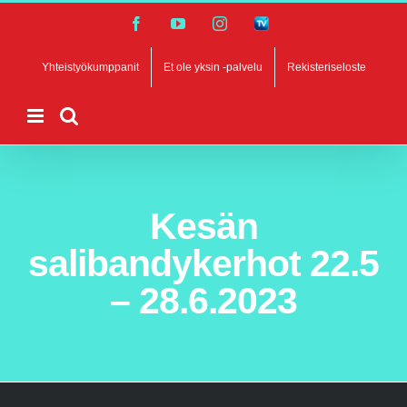
Skip
Facebook
YouTube
Instagram
SalibandyTV
to
content
Yhteistyökumppanit
Et ole yksin -palvelu
Rekisteriseloste
Kesän
salibandykerhot 22.5
– 28.6.2023