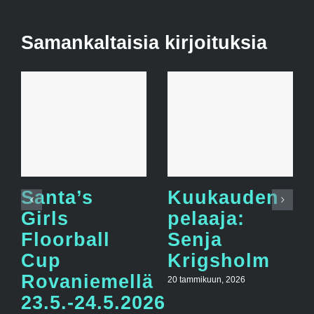
Samankaltaisia kirjoituksia
Santa’s
Kuukauden
Girls
pelaaja:
Floorball
Senja
Cup
Krigsholm
Rovaniemellä
20 tammikuun, 2026
23.5.-24.5.2026