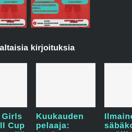
taisia kirjoituksia
 Girls
Kuukauden
Ilmain
ll Cup
pelaaja:
säbäk