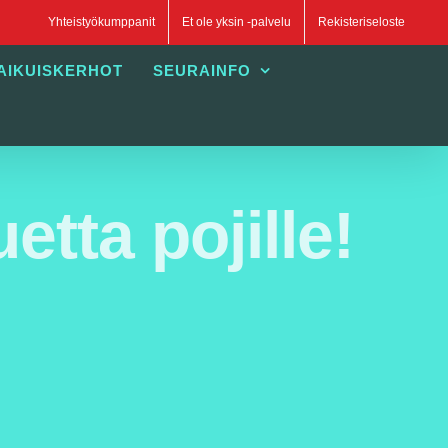
Yhteistyökumppanit
Et ole yksin -palvelu
Rekisteriseloste
AIKUISKERHOT
SEURAINFO
tta pojille!