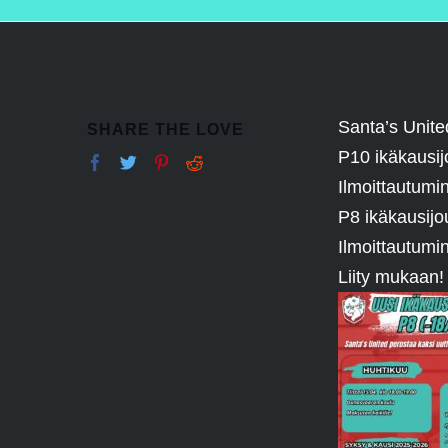
Santa’s United
SHARE THE LOVE
P10 ikäkausij
Ilmoittautumin
P8 ikäkausijo
Ilmoittautumin
Liity mukaan!