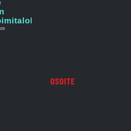
e
n
imitalolla
026
OSOITE