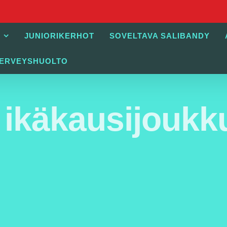
JUNIORIKERHOT
SOVELTAVA SALIBANDY
TERVEYSHUOLTO
 ikäkausijoukkue