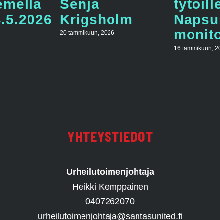
emellä
Senja
tytöill
4.5.2026
Krigsholm
Napsu
monito
20 tammikuun, 2026
16 tammikuun, 2
YHTEYSTIEDOT
Urheilutoimenjohtaja
Heikki Kemppainen
0407262070
urheilutoimenjohtaja@santasunited.fi