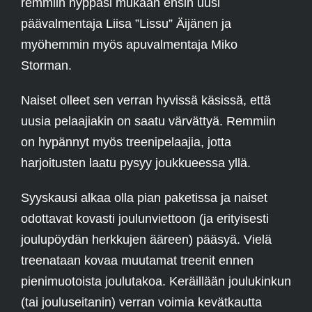
remmiin hyppäsi mukaan ensin uusi
päävalmentaja Liisa ”Lissu” Äijänen ja
myöhemmin myös apuvalmentaja Miko
Storman.
Naiset olleet sen verran hyvissä käsissä, että
uusia pelaajiakin on saatu värvättyä. Remmiin
on hypännyt myös treenipelaajia, jotta
harjoitusten laatu pysyy joukkueessa yllä.
Syyskausi alkaa olla pian paketissa ja naiset
odottavat kovasti joulunviettoon (ja erityisesti
joulupöydän herkkujen ääreen) pääsyä. Vielä
treenataan kovaa muutamat treenit ennen
pienimuotoista joulutakoa. Keräillään joulukinkun
(tai jouluseitanin) verran voimia kevätkautta