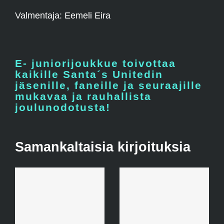
Valmentaja: Eemeli Eira
E- juniorijoukkue toivottaa
kaikille Santa´s Unitedin
jäsenille, faneille ja seuraajille
mukavaa ja rauhallista
joulunodotusta!
Samankaltaisia kirjoituksia