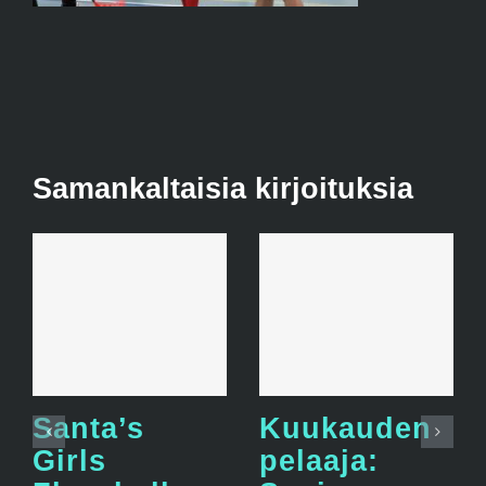
Samankaltaisia kirjoituksia
Santa’s
Kuukauden
Girls
pelaaja: