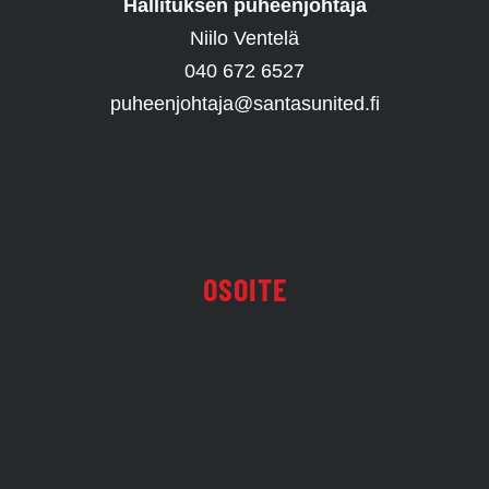
Hallituksen puheenjohtaja
Niilo Ventelä
040 672 6527
puheenjohtaja@santasunited.fi
OSOITE