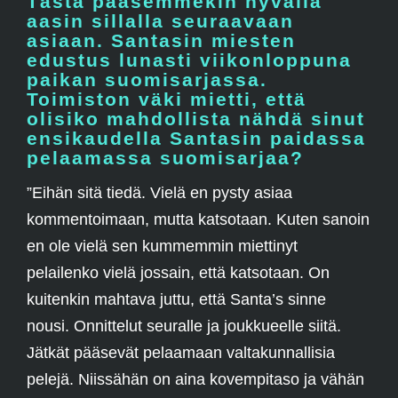
Tästä pääsemmekin hyvällä
aasin sillalla seuraavaan
asiaan. Santasin miesten
edustus lunasti viikonloppuna
paikan suomisarjassa.
Toimiston väki mietti, että
olisiko mahdollista nähdä sinut
ensikaudella Santasin paidassa
pelaamassa suomisarjaa?
”Eihän sitä tiedä. Vielä en pysty asiaa
kommentoimaan, mutta katsotaan. Kuten sanoin
en ole vielä sen kummemmin miettinyt
pelailenko vielä jossain, että katsotaan. On
kuitenkin mahtava juttu, että Santa’s sinne
nousi. Onnittelut seuralle ja joukkueelle siitä.
Jätkät pääsevät pelaamaan valtakunnallisia
pelejä. Niissähän on aina kovempitaso ja vähän