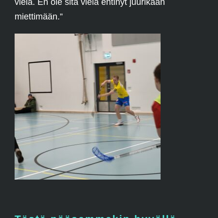
vielä. En ole sitä vielä ehtinyt juurikaan
miettimään.”