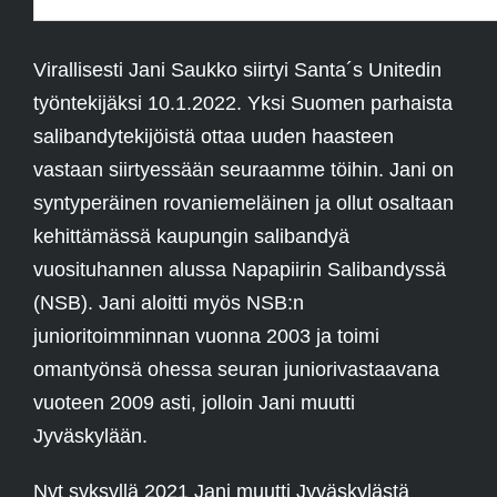
Virallisesti Jani Saukko siirtyi Santa´s Unitedin
työntekijäksi 10.1.2022. Yksi Suomen parhaista
salibandytekijöistä ottaa uuden haasteen
vastaan siirtyessään seuraamme töihin. Jani on
syntyperäinen rovaniemeläinen ja ollut osaltaan
kehittämässä kaupungin salibandyä
vuosituhannen alussa Napapiirin Salibandyssä
(NSB). Jani aloitti myös NSB:n
junioritoimminnan vuonna 2003 ja toimi
omantyönsä ohessa seuran juniorivastaavana
vuoteen 2009 asti, jolloin Jani muutti
Jyväskylään.
Nyt syksyllä 2021 Jani muutti Jyväskylästä