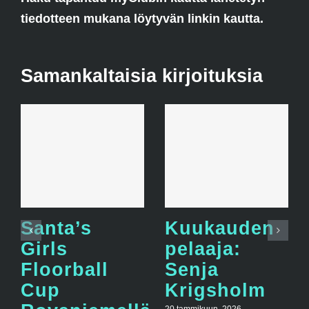
tiedotteen mukana löytyvän linkin kautta.
Samankaltaisia kirjoituksia
Santa’s
Kuukauden
Girls
pelaaja:
Floorball
Senja
Cup
Krigsholm