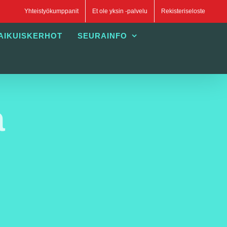
Yhteistyökumppanit
Et ole yksin -palvelu
Rekisteriseloste
AIKUISKERHOT
SEURAINFO
a