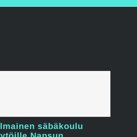
Ilmainen säbäkoulu
tytöille Napsun