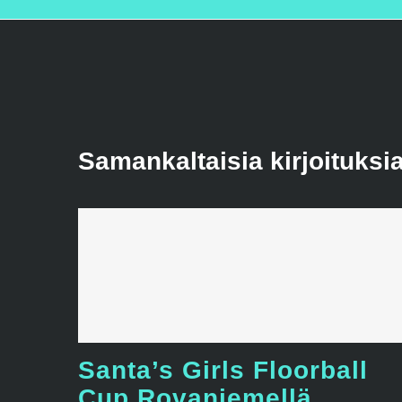
Samankaltaisia kirjoituksi
Santa’s Girls Floorball
Cup Rovaniemellä