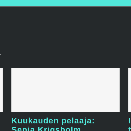
a
Kuukauden pelaaja:
Senja Krigsholm